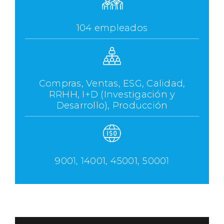
104 empleados
Compras, Ventas, ESG, Calidad,
RRHH, I+D (Investigación y
Desarrollo), Producción
9001, 14001, 45001, 50001